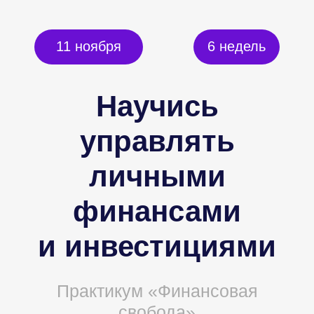
11 ноября
6 недель
Научись
управлять
личными
финансами
и инвестициями
Практикум «Финансовая
свобода»
Присоединиться